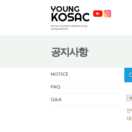
YOUNG
KOSAC
Korea Student Advertising
Competition
공지사항
NOTICE
FAQ
Q&A
안
대