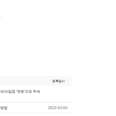
.
등록일시
C)모바일앱 '챗봇'으로 주세
 방법
2025-03-06