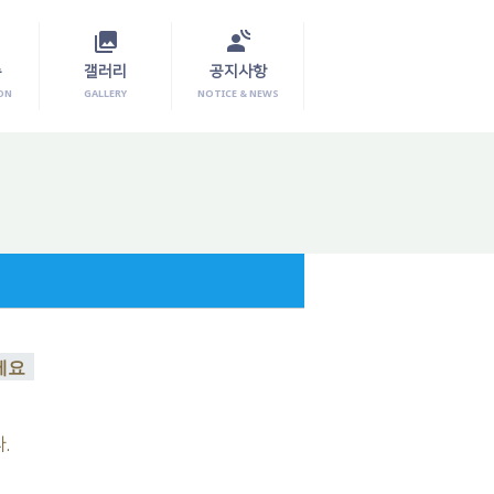
photo_library
spatial_audio
수
갤러리
공지사항
ON
GALLERY
NOTICE & NEWS
세요
.