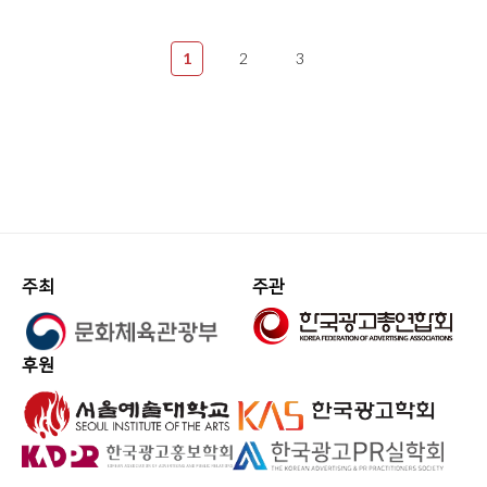
1
2
3
주최
주관
후원