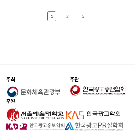
1
2
3
주최
주관
후원