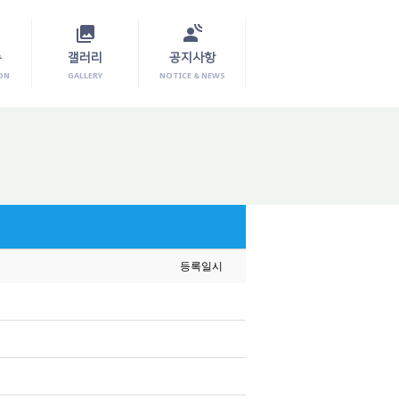
photo_library
spatial_audio
수
갤러리
공지사항
ON
GALLERY
NOTICE & NEWS
등록일시