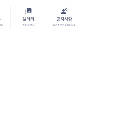
photo_library
spatial_audio
수
갤러리
공지사항
ON
GALLERY
NOTICE & NEWS